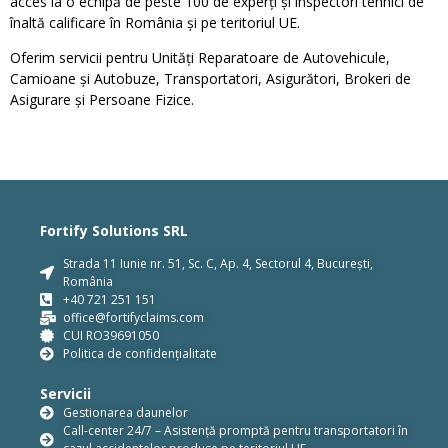
acces la o echipă de peste 100 de experți și inspectori tehnici de
înaltă calificare în România și pe teritoriul UE.
Oferim servicii pentru Unități Reparatoare de Autovehicule,
Camioane și Autobuze, Transportatori, Asigurători, Brokeri de
Asigurare și Persoane Fizice.
Fortify Solutions SRL
Strada 11 Iunie nr. 51, Sc. C, Ap. 4, Sectorul 4, București,
România
+40 721 251 151
office@fortifyclaims.com
CUI RO39691050
Politica de confidențialitate
Servicii
Gestionarea daunelor
Call-center 24/7 – Asistență promptă pentru transportatori în