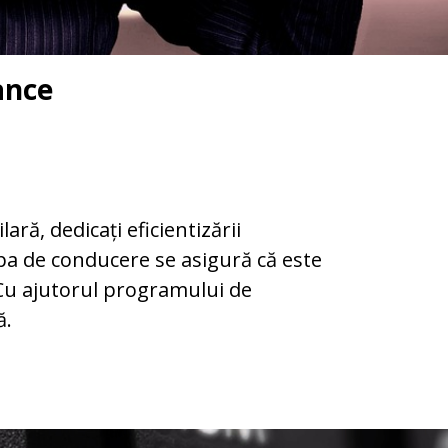
ance
ră, dedicați eficientizării
hipa de conducere se asigură că este
 Cu ajutorul programului de
ă.