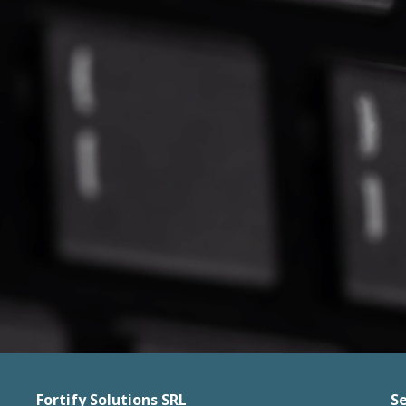
Fortify Solutions SRL
Se