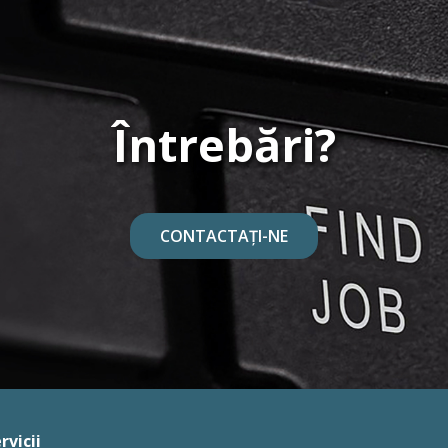
Întrebări?
CONTACTAȚI-NE
rvicii