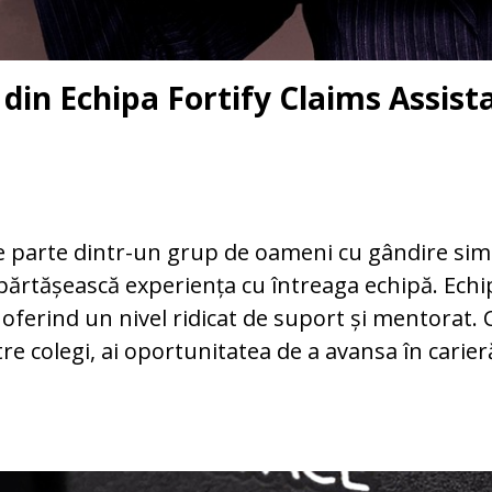
 din Echipa Fortify Claims Assist
e parte dintr-un grup de oameni cu gândire simila
i împărtășească experiența cu întreaga echipă. Ec
 oferind un nivel ridicat de suport și mentorat.
ntre colegi, ai oportunitatea de a avansa în carier